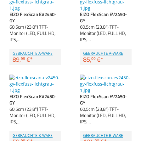
Zubehör
Dokumentenscanne
EIZO FlexScan EV2450-
EIZO FlexScan EV2450-
Anmelden
|
Registrieren
|
GY
GY
Merkzettel
60,5cm (23,8") TFT-
60,5cm (23,8") TFT-
Monitor (LED, FULL HD,
Monitor (LED, FULL HD,
IPS,…
IPS,…
GEBRAUCHTE A-WARE
GEBRAUCHTE A-WARE
89,
€
*
85,
€
*
99
00
EIZO FlexScan EV2450-
EIZO FlexScan EV2450-
GY
GY
60,5cm (23,8") TFT-
60,5cm (23,8") TFT-
Monitor (LED, FULL HD,
Monitor (LED, FULL HD,
IPS,…
IPS,…
GEBRAUCHTE B-WARE
GEBRAUCHTE B-WARE
99
00