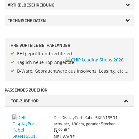
ARTIKELBESCHREIBUNG
Zubehör
Dokumentenscanne
Anmelden
|
Registrieren
|
TECHNISCHE DATEN
Merkzettel
IHRE VORTEILE BEI HARLANDER
EHI geprüft und zertifiziert
Täglich neue Top-Angebote
B-Ware, Gebrauchtware aus Insolvenz, Leasing, etc ...
PASSENDES ZUBEHÖR
TOP-ZUBEHÖR
Dell DisplayPort-Kabel 5KFN15501,
schwarz, 180cm, gerader Stecker
6,
€
*
00
NEUWARE