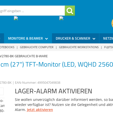
MONITORE & BEAMER
DRUCKER & SCANNER
NETZ
NOTEBOOKS
|
GEBRAUCHTE COMPUTER
|
GEBRAUCHTE WORKSTATIONS
|
FUJIT
 EV2780-BK GEBRAUCHTE B-WARE
cm (27") TFT-Monitor (LED, WQHD 2560x
2780-BK
| EAN-Nummer:
4995047049838
LAGER-ALARM AKTIVIEREN
Sie wollen unverzüglich darüber informiert werden, so bal
wieder verfügbar ist? Nutzen sie die Gelegenheit und akti
Alarm.
Jetzt aktivieren