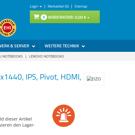
|
|
Login
Merkzettel (0)
Sitemap
WARENKORB:
0,
00
€
0
WERK & SERVER
WEITERE TECHNIK
SU NOTEBOOKS
|
LENOVO NOTEBOOKS
1440, IPS, Pivot, HDMI,
d dieser Artikel
vieren den Lager-