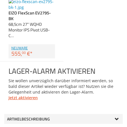
Zubehör
Dokumentenscanne
EIZO FlexScan EV2795-
Anmelden
|
Registrieren
|
BK
Merkzettel
68,5cm 27" WQHD
Monitor IPS Pivot USB-
C…
NEUWARE
555,
€
*
00
LAGER-ALARM AKTIVIEREN
Sie wollen unverzüglich darüber informiert werden, so
bald dieser Artikel wieder verfügbar ist? Nutzen sie die
Gelegenheit und aktivieren den Lager-Alarm.
Jetzt aktivieren
ARTIKELBESCHREIBUNG