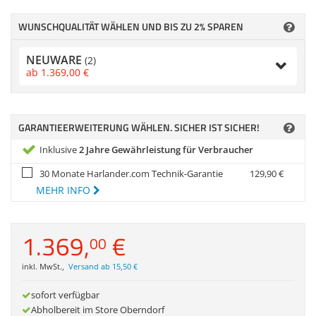
Zubehör
Dokumentenscanne
WUNSCHQUALITÄT WÄHLEN UND BIS ZU 2% SPAREN
Anmelden
|
Registrieren
|
Merkzettel
NEUWARE
(2)
ab
1.369,
00
€
GARANTIEERWEITERUNG WÄHLEN. SICHER IST SICHER!
Inklusive
2 Jahre Gewährleistung für Verbraucher
30 Monate Harlander.com Technik-Garantie
129,
90
€
MEHR INFO
1.369,
€
00
inkl. MwSt.
,
Versand ab 15,50 €
sofort verfügbar
Abholbereit im Store Oberndorf