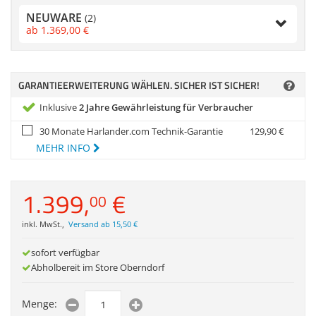
Zubehör
NEUWARE
(2)
Dokumentenscanne
ab
1.369,
00
€
Anmelden
|
Registrieren
|
Merkzettel
GARANTIEERWEITERUNG WÄHLEN. SICHER IST SICHER!
Inklusive
2 Jahre Gewährleistung für Verbraucher
30 Monate Harlander.com Technik-Garantie
129,
90
€
MEHR INFO
1.399,
€
00
inkl. MwSt.
,
Versand ab 15,50 €
sofort verfügbar
Abholbereit im Store Oberndorf
Menge: