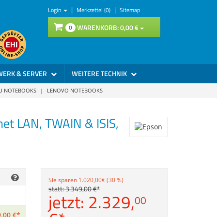
|
|
Login
Merkzettel (0)
Sitemap
WARENKORB:
0,
00
€
0
WERK & SERVER
WEITERE TECHNIK
SU NOTEBOOKS
|
LENOVO NOTEBOOKS
net LAN, TWAIN & ISIS,
Sie sparen 1.020,00€ (30 %)
statt:
3.349,
00
€
*
jetzt:
2.329,
00
,
00
€
*