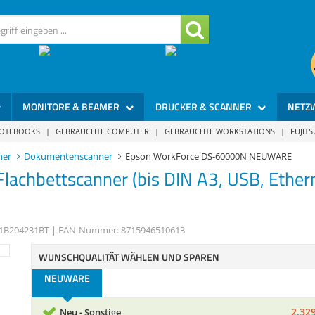
MONITORE & BEAMER
DRUCKER & SCANNER
NETZ
NOTEBOOKS
|
GEBRAUCHTE COMPUTER
|
GEBRAUCHTE WORKSTATIONS
|
FUJIT
ner
Dokumentenscanner
Epson WorkForce DS-60000N NEUWARE
Flachbettscanner (bis DIN A3, USB, Ether
1B204231BT
| EAN-Nummer:
8715946510613
WUNSCHQUALITÄT WÄHLEN UND SPAREN
NEUWARE
2.329
Neu - Sonstige