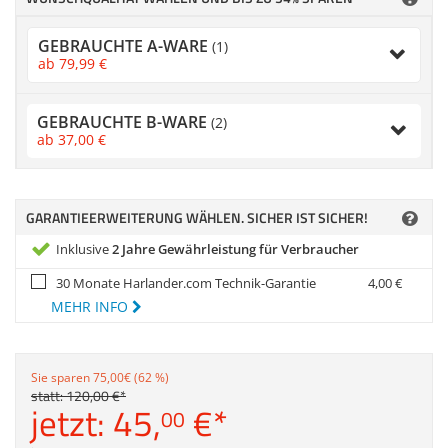
Zubehör
Dokumentenscanne
GEBRAUCHTE A-WARE
(1)
Anmelden
|
Registrieren
|
ab
79,
99
€
Merkzettel
GEBRAUCHTE B-WARE
(2)
ab
37,
00
€
GARANTIEERWEITERUNG WÄHLEN. SICHER IST SICHER!
Inklusive
2 Jahre Gewährleistung für Verbraucher
30 Monate Harlander.com Technik-Garantie
4,
00
€
MEHR INFO
Sie sparen 75,00€ (62 %)
statt:
120,
00
€
*
jetzt:
45,
€
*
00