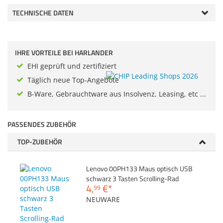
Zubehör
TECHNISCHE DATEN
Gehäuse
Dokumentenscanne
Sonstiges
Anmelden
|
Registrieren
|
Merkzettel
IHRE VORTEILE BEI HARLANDER
EHI geprüft und zertifiziert
Täglich neue Top-Angebote
B-Ware, Gebrauchtware aus Insolvenz, Leasing, etc ...
PASSENDES ZUBEHÖR
TOP-ZUBEHÖR
Lenovo 00PH133 Maus optisch USB
schwarz 3 Tasten Scrolling-Rad
4,
€
*
99
NEUWARE