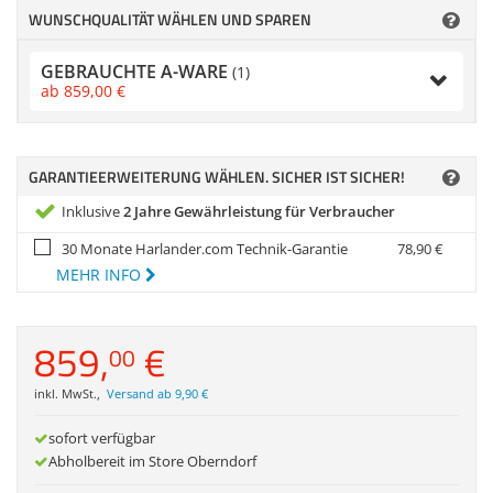
Zubehör
WUNSCHQUALITÄT WÄHLEN UND SPAREN
Gehäuse
Dokumentenscanne
GEBRAUCHTE A-WARE
(1)
Sonstiges
ab
859,
00
€
Anmelden
|
Registrieren
|
Merkzettel
GARANTIEERWEITERUNG WÄHLEN. SICHER IST SICHER!
Inklusive
2 Jahre Gewährleistung für Verbraucher
30 Monate Harlander.com Technik-Garantie
78,
90
€
MEHR INFO
859,
€
00
inkl. MwSt.
,
Versand ab 9,90 €
sofort verfügbar
Abholbereit im Store Oberndorf