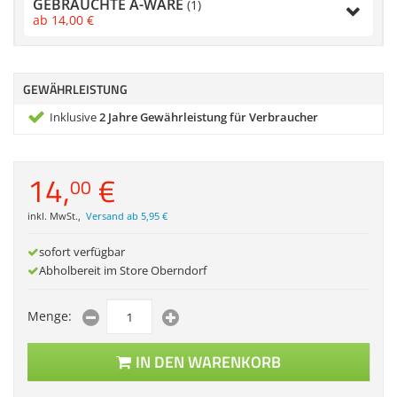
GEBRAUCHTE A-WARE
(1)
Zubehör
ab
14,
00
€
Gehäuse
Dokumentenscanne
Sonstiges
GEWÄHRLEISTUNG
Inklusive
2 Jahre Gewährleistung für Verbraucher
Anmelden
|
Registrieren
|
Merkzettel
14,
€
00
inkl. MwSt.
,
Versand ab 5,95 €
sofort verfügbar
Abholbereit im Store Oberndorf
Menge:
IN DEN WARENKORB