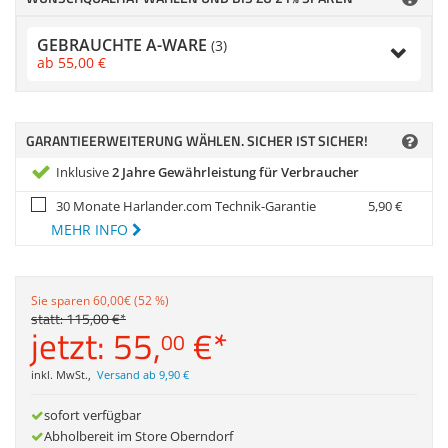
Zubehör
Dokumentenscanne
GEBRAUCHTE A-WARE
(3)
Anmelden
|
Registrieren
|
ab
55,
00
€
Merkzettel
GARANTIEERWEITERUNG WÄHLEN. SICHER IST SICHER!
Inklusive
2 Jahre Gewährleistung für Verbraucher
30 Monate Harlander.com Technik-Garantie
5,
90
€
MEHR INFO
Sie sparen 60,00€ (52 %)
statt:
115,
00
€
*
jetzt:
55,
€
*
00
inkl. MwSt.
,
Versand ab 9,90 €
sofort verfügbar
Abholbereit im Store Oberndorf