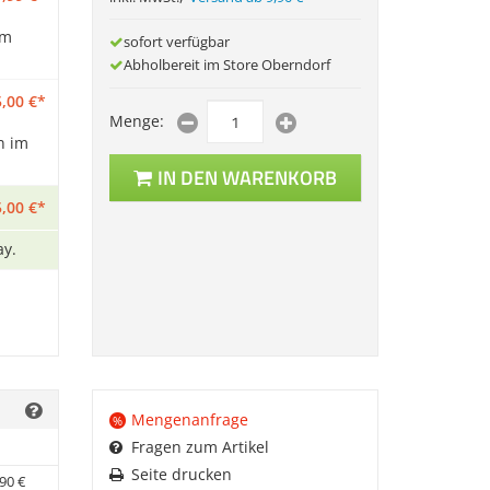
im
sofort verfügbar
Abholbereit im Store Oberndorf
,
00
€
*
Menge:
n im
IN DEN WARENKORB
,
00
€
*
ay.
Mengenanfrage
%
Fragen zum Artikel
Seite drucken
90
€