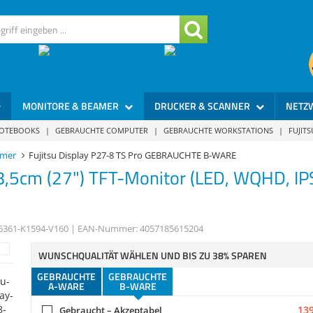
MONITORE & BEAMER
DRUCKER & SCANNER
NETZ
NOTEBOOKS
|
GEBRAUCHTE COMPUTER
|
GEBRAUCHTE WORKSTATIONS
|
FUJIT
amer
Fujitsu Display P27-8 TS Pro GEBRAUCHTE B-WARE
8,5cm (27") TFT-Monitor (LED, WQHD, IP
6361-K1594-V160
| EAN-Nummer:
4057185615204
WUNSCHQUALITÄT WÄHLEN UND BIS ZU 38% SPAREN
GEBRAUCHTE
GEBRAUCHTE
A-WARE
B-WARE
139
Gebraucht – Akzeptabel