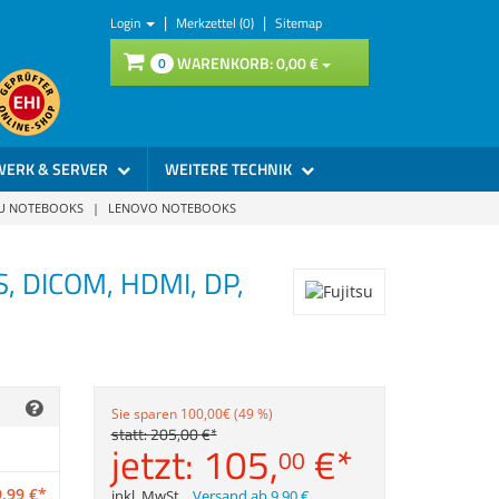
|
|
Login
Merkzettel (0)
Sitemap
WARENKORB:
0,
00
€
0
WERK & SERVER
WEITERE TECHNIK
SU NOTEBOOKS
|
LENOVO NOTEBOOKS
S, DICOM, HDMI, DP,
Sie sparen 100,00€ (49 %)
statt:
205,
00
€
*
jetzt:
105,
€
*
00
,
99
€
*
inkl. MwSt.
,
Versand ab 9,90 €