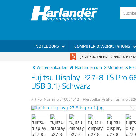
)
NOTEBOOKS
COMPUTER & WORKSTATIONS
JETZT ZUGREIFEN:
GEBRAUCHTE 
Weiter einkaufen
Harlander.com
Monitore & Be
Fujitsu
Display P27-8 TS Pro
6
USB 3.1) Schwarz
Artikel-Nummer:
10094512
| Hersteller-Artikelnummer:
S2