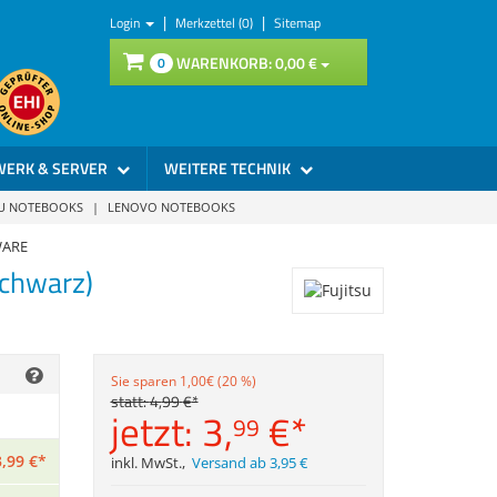
|
|
Login
Merkzettel (0)
Sitemap
WARENKORB:
0,
00
€
0
WERK & SERVER
WEITERE TECHNIK
SU NOTEBOOKS
|
LENOVO NOTEBOOKS
WARE
schwarz)
Sie sparen 1,00€ (20 %)
statt:
4,
99
€
*
jetzt:
3,
€
*
99
3,
99
€
*
inkl. MwSt.
,
Versand ab 3,95 €