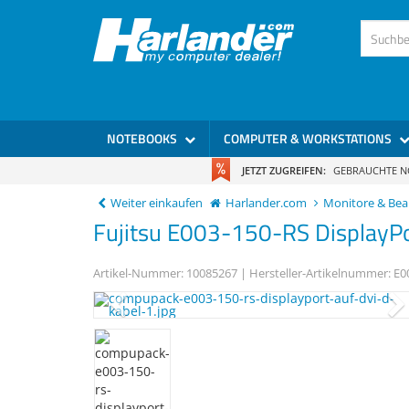
)
NOTEBOOKS
COMPUTER & WORKSTATIONS
JETZT ZUGREIFEN:
GEBRAUCHTE 
Weiter einkaufen
Harlander.com
Monitore & Be
Fujitsu
E003-150-RS
DisplayPo
Artikel-Nummer:
10085267
| Hersteller-Artikelnummer:
E0