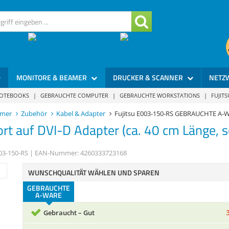
MONITORE & BEAMER
DRUCKER & SCANNER
NETZ
NOTEBOOKS
|
GEBRAUCHTE COMPUTER
|
GEBRAUCHTE WORKSTATIONS
|
FUJIT
amer
Zubehör
Kabel & Adapter
Fujitsu E003-150-RS GEBRAUCHTE A-
rt auf DVI-D Adapter (ca. 40 cm Länge, 
03-150-RS
| EAN-Nummer:
4260333723168
WUNSCHQUALITÄT WÄHLEN UND SPAREN
GEBRAUCHTE
A-WARE
Gebraucht – Gut