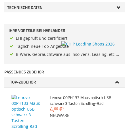
Zubehör
TECHNISCHE DATEN
Gehäuse
Dokumentenscanne
Sonstiges
Anmelden
|
Registrieren
|
Merkzettel
IHRE VORTEILE BEI HARLANDER
EHI geprüft und zertifiziert
Täglich neue Top-Angebote
B-Ware, Gebrauchtware aus Insolvenz, Leasing, etc ...
PASSENDES ZUBEHÖR
TOP-ZUBEHÖR
Lenovo 00PH133 Maus optisch USB
schwarz 3 Tasten Scrolling-Rad
4,
€
*
99
NEUWARE