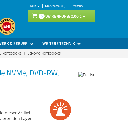
|
|
Login
Merkzettel (0)
Sitemap
WARENKORB:
0,
00
€
0
WERK & SERVER
WEITERE TECHNIK
SU NOTEBOOKS
|
LENOVO NOTEBOOKS
CIe NVMe, DVD-RW,
d dieser Artikel
vieren den Lager-