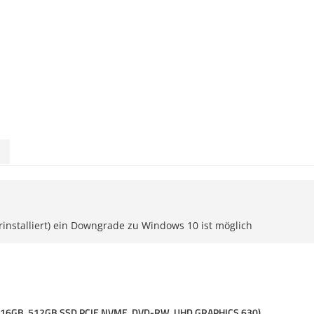
rinstalliert) ein Downgrade zu Windows 10 ist möglich
, 16GB, 512GB SSD PCIE NVME, DVD-RW, UHD GRAPHICS 630)