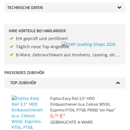
Zubehör
TECHNISCHE DATEN
Gehäuse
Dokumentenscanne
Sonstiges
Anmelden
|
Registrieren
|
Merkzettel
IHRE VORTEILE BEI HARLANDER
EHI geprüft und zertifiziert
Täglich neue Top-Angebote
B-Ware, Gebrauchtware aus Insolvenz, Leasing, etc ...
PASSENDES ZUBEHÖR
TOP-ZUBEHÖR
Fujitsu Easy Rail 3,5" HDD
Einbauschienen (u.a. Celsius W550,
Esprimo P756, P758, P958) "ein Paar"
6,
€
*
00
GEBRAUCHTE A-WARE