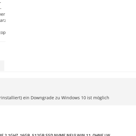
rinstalliert) ein Downgrade zu Windows 10 ist möglich
RE 2.1GHZ, 16GB, 512GB SSD NVME NEU) WIN 11, OHNE LW