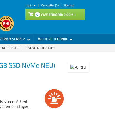
|
|
Login
Merkzettel (0)
Sitemap
WARENKORB:
0,
00
€
0
WERK & SERVER
WEITERE TECHNIK
SU NOTEBOOKS
|
LENOVO NOTEBOOKS
12GB SSD NVMe NEU)
d dieser Artikel
vieren den Lager-