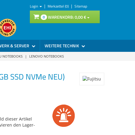
|
|
Login
Merkzettel (0)
Sitemap
WARENKORB:
0,
00
€
0
WERK & SERVER
WEITERE TECHNIK
SU NOTEBOOKS
|
LENOVO NOTEBOOKS
12GB SSD NVMe NEU)
d dieser Artikel
vieren den Lager-