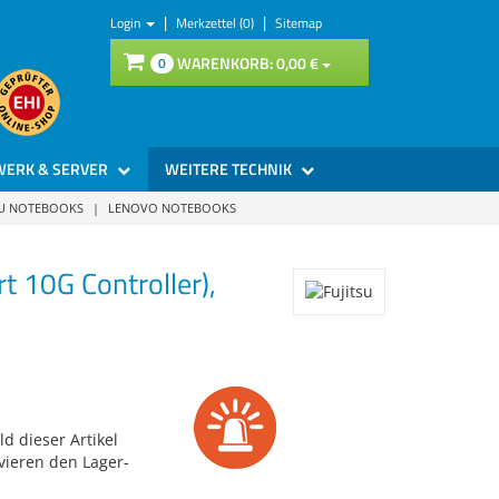
|
|
Login
Merkzettel (0)
Sitemap
WARENKORB:
0,
00
€
0
WERK & SERVER
WEITERE TECHNIK
SU NOTEBOOKS
|
LENOVO NOTEBOOKS
 10G Controller),
d dieser Artikel
vieren den Lager-