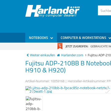
NOTEBOOKS
COMPUTER & WORKSTATIONS
JETZT ZUGREIFEN:
GEBRAUCHTE 
Weiter einkaufen
Harlander.com
Fujitsu ADP-2
Fujitsu
ADP-210BB B
Notebook
H910 & H920)
Artikel-Nummer:
10059168
| Hersteller-Artikelnummer:
FP