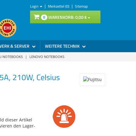
|
|
Login
Merkzettel (0)
Sitemap
WARENKORB:
0,
00
€
0
WERK & SERVER
WEITERE TECHNIK
SU NOTEBOOKS
|
LENOVO NOTEBOOKS
5A, 210W, Celsius
d dieser Artikel
vieren den Lager-