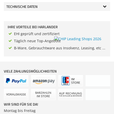
Zubehör
TECHNISCHE DATEN
Gehäuse
Dokumentenscanne
Sonstiges
IHRE VORTEILE BEI HARLANDER
EHI geprüft und zertifiziert
Anmelden
|
Registrieren
|
Merkzettel
Täglich neue Top-Angebote
B-Ware, Gebrauchtware aus Insolvenz, Leasing, etc ...
VIELE ZAHLUNGSMÖGLICHKEITEN
WIR SIND FÜR SIE DA!
Montag bis Freitag