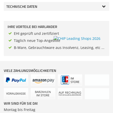
Anmelden
|
Registrieren
|
Zubehör
Sonstiges
TECHNISCHE DATEN
Merkzettel
Dokumentenscanne
IHRE VORTEILE BEI HARLANDER
EHI geprüft und zertifiziert
Täglich neue Top-Angebote
B-Ware, Gebrauchtware aus Insolvenz, Leasing, etc ...
VIELE ZAHLUNGSMÖGLICHKEITEN
WIR SIND FÜR SIE DA!
Montag bis Freitag