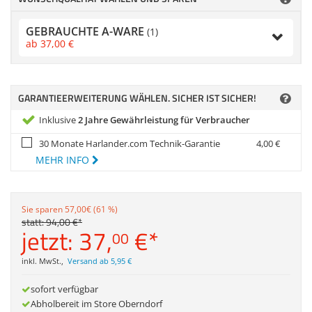
Zubehör
Dokumentenscanne
GEBRAUCHTE A-WARE
(1)
ab
37,
00
€
GARANTIEERWEITERUNG WÄHLEN. SICHER IST SICHER!
Inklusive
2 Jahre Gewährleistung für Verbraucher
30 Monate Harlander.com Technik-Garantie
4,
00
€
MEHR INFO
Sie sparen 57,00€ (61 %)
statt:
94,
00
€
*
jetzt:
37,
€
*
00
inkl. MwSt.
,
Versand ab 5,95 €
sofort verfügbar
Abholbereit im Store Oberndorf