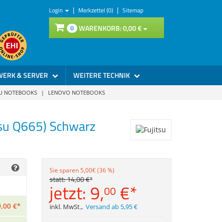
|
|
Login
Merkzettel (0)
Sitemap
WARENKORB:
0,
00
€
0
WERK & SERVER
WEITERE TECHNIK
SU NOTEBOOKS
|
LENOVO NOTEBOOKS
itsu Q665) Schwarz
Sie sparen 5,00€ (36 %)
statt:
14,
00
€
*
jetzt:
9,
€
*
00
9,
00
€
*
inkl. MwSt.
,
Versand ab 5,95 €