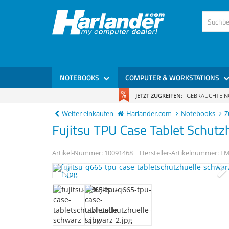
)
NOTEBOOKS
COMPUTER & WORKSTATIONS
JETZT ZUGREIFEN:
GEBRAUCHTE 
Weiter einkaufen
Harlander.com
Notebooks
Z
Fujitsu
TPU Case
Tablet Schutz
Artikel-Nummer:
10091468
| Hersteller-Artikelnummer:
FM