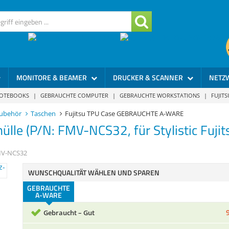
MONITORE & BEAMER
DRUCKER & SCANNER
NETZ
NOTEBOOKS
|
GEBRAUCHTE COMPUTER
|
GEBRAUCHTE WORKSTATIONS
|
FUJIT
ubehör
Taschen
Fujitsu TPU Case GEBRAUCHTE A-WARE
hülle (P/N: FMV-NCS32, für Stylistic Fuj
V-NCS32
WUNSCHQUALITÄT WÄHLEN UND SPAREN
GEBRAUCHTE
A-WARE
Gebraucht – Gut