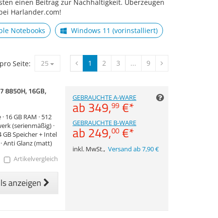
sten einen Beitrag zur Nachhaltigkeit. Überzeugen
 bei Harlander.com!
le Notebooks
Windows 11 (vorinstalliert)
25
1
2
3
...
9
 pro Seite:
i7 8850H, 16GB,
GEBRAUCHTE A-WARE
ab
349,
€
*
99
e · 16 GB RAM · 512
GEBRAUCHTE B-WARE
erk (serienmäßig) ·
ab
249,
€
*
00
 GB Speicher + Intel
· Anti Glanz (matt)
inkl. MwSt.
,
Versand ab 7,90 €
Artikelvergleich
ils anzeigen