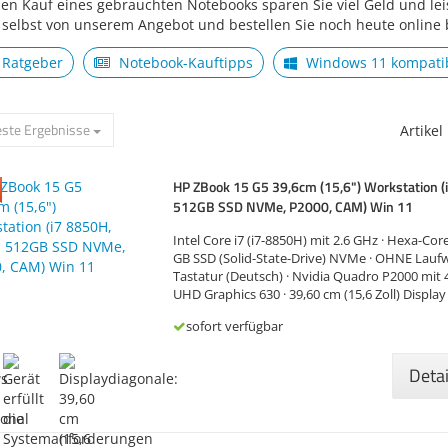
en Kauf eines gebrauchten Notebooks sparen Sie viel Geld und lei
h selbst von unserem Angebot und bestellen Sie noch heute online
Ratgeber
Notebook-Kauftipps
Windows 11 kompatib
ste Ergebnisse
Artikel
HP ZBook 15 G5 39,6cm (15,6") Workstation (
512GB SSD NVMe, P2000, CAM) Win 11
Intel Core i7 (i7-8850H) mit 2.6 GHz · Hexa-Cor
GB SSD (Solid-State-Drive) NVMe · OHNE Laufw
Tastatur (Deutsch) · Nvidia Quadro P2000 mit 4
UHD Graphics 630 · 39,60 cm (15,6 Zoll) Display 
·…
sofort verfügbar
Deta