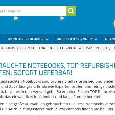
MONITORE & BEAMER
DRUCKER & SCANNER
NETZ
NOTEBOOKS
|
GEBRAUCHTE COMPUTER
|
GEBRAUCHTE WORKSTATIONS
|
FUJIT
RAUCHTE NOTEBOOKS, TOP REFURBISH
EN, SOFORT LIEFERBAR!
gebrauchten Notebooks sind professionell refurbished und bieten
t und Zuverlässigkeit. Erfahrene Experten prüfen und reinigen jed
ch, bevor es in den Verkauf geht. So erhalten Sie ein TOP Refurbis
k, das einwandfrei funktioniert und lange Freude bereitet.
ten eine große Auswahl an gebrauchten Business Notebooks versc
d HP. Auch leistungsstarke mobile Workstations finden Sie bei uns.