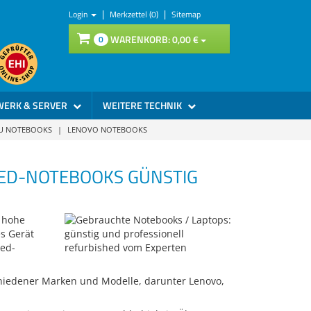
|
|
Login
Merkzettel (0)
Sitemap
WARENKORB:
0,
00
€
0
WERK & SERVER
WEITERE TECHNIK
SU NOTEBOOKS
|
LENOVO NOTEBOOKS
ED-NOTEBOOKS GÜNSTIG
 hohe
es Gerät
hed-
hiedener Marken und Modelle, darunter Lenovo,