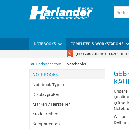
NOTEBOOKS
COMPUTER & WORKSTATIONS
JETZT ZUGREIFEN:
GEBRAUCHTE 
Harlander.com
Notebooks
GEB
NOTEBOOKS
KAUF
Notebook-Typen
Unsere 
Displaygrößen
Qualitä
gründli
Marken / Hersteller
Noteboo
Modellreihen
Wir bie
Dell un
Komponenten