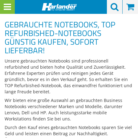
Menü
Search
Waren
Warenkorb schließen
Menü schließen
GEBRAUCHTE NOTEBOOKS, TOP
Alle Kategorien
Notebooks zurück
Notebooks zurück
Notebooks zurück
Notebooks zurück
Notebooks zurück
Notebooks zurück
Alle Kategorien
Alle Kategorien
Alle Kategorien
Alle Kategorien
Alle Kategorien
Zur Startseite
0 ARTIKEL IM WARENKORB
REFURBISHED-NOTEBOOKS
Ihr Warenkorb ist momentan leer.
NOTEBOOKS
NOTEBOOK-TYPE
DISPLAYGRÖSSEN
MARKEN / HERSTE
MODELLREIHEN
KOMPONENTEN
ZUBEHÖR
COMPUTER & WO
MONITORE & BEA
DRUCKER & SCAN
NETZWERK & SER
WEITERE TECHNIK
Alle anzeigen
Notebooks
GÜNSTIG KAUFEN, SOFORT
Ergebnisse (
202
)
Fertig
LIEFERBAR!
Notebook-Typen
Einsteiger bis 200 €
13" & kleiner
Lifebook
Arbeitsspeicher
Dockingstation
Gerätearten
Druckertypen
Server nach CPUs
Zubehör
Computer & Workstations
Preis Filter (
202
)
Fujitsu / FSC
Prozessortypen
Unsere gebrauchten Notebooks sind professionell
Displaygrößen
Mobile Workstations
14" & 15"
ThinkPad
Festplatten
Tastaturen & Mäuse
Monitorbilddiagona
Drucker-Marken
Server-Marken
Komponenten
Monitore & Beamer
refurbished und bieten hohe Qualität und Zuverlässigkeit.
Erfahrene Experten prüfen und reinigen jedes Gerät
Lenovo
Marke / Hersteller
Marken / Hersteller
Gaming Notebooks
16" & 17"
Celsius Mobile
Laufwerke
Taschen
Marken / Hersteller
Drucker-Zubehör
Arbeitsplatz / Client
Sonstige Technik
gründlich, bevor es in den Verkauf geht. So erhalten Sie ein
Drucker & Scanner
€
€
TOP Refurbished-Notebook, das einwandfrei funktioniert und
HP - Hewlett-Packar
Modellreihen
Modellreihen
Leicht & Mobil
18" & größer
EliteBook
Netzteile & Akkus
Kabel & Adapter
Monitorauflösung Pi
Scannerarten
Speicherlösungen
Präsentationstechni
lange Freude bereitet.
Netzwerk & Server
Hersteller
Wir bieten eine große Auswahl an gebrauchten Business
Dell
Formfaktoren
Komponenten
Tablets
Precision
Kommunikationsmo
Software & Betriebs
Paneltechnologien
Scanner-Marken
Server-Komponente
Sicherheitstechnik
Zustand
Notebooks verschiedener Marken und Modelle, darunter
Weitere Technik
Lenovo, Dell und HP. Auch leistungsstarke mobile
PC-Typen
Notebook-Modell
Zubehör
Notebooktastaturen
USB Speicher & Hub
Stichwörter
Scanner-Zubehör
Netzwerk
Workstations finden Sie bei uns.
Durch den Kauf eines gebrauchten Notebooks sparen Sie viel
Prozessor
Komponenten
Notebook-Ersatzteil
Sonstiges
Zubehör
Stichwörter (Scanner
Geld und leisten einen Beitrag zur Nachhaltigkeit.