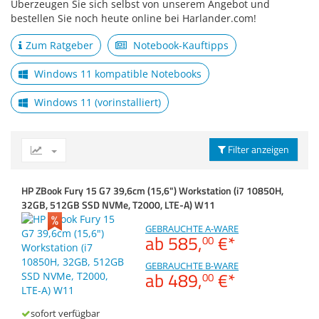
Anmelden
|
Registrieren
Anzahl der Kerne
|
Überzeugen Sie sich selbst von unserem Angebot und
Zubehör
Merkzettel
bestellen Sie noch heute online bei Harlander.com!
Dokumentenscanne
Displaydiagonale
Zum Ratgeber
Notebook-Kauftipps
Arbeitsspeicher
Windows 11 kompatible Notebooks
Festplatten-Technologie
Windows 11 (vorinstalliert)
Festplatte
Tastaturlayout
Filter anzeigen
Grafikkarte
Laufwerk
HP ZBook Fury 15 G7 39,6cm (15,6") Workstation (i7 10850H,
32GB, 512GB SSD NVMe, T2000, LTE-A) W11
Auflösung
GEBRAUCHTE A-WARE
ab
585,
€
*
00
GEBRAUCHTE B-WARE
ab
489,
€
*
00
sofort verfügbar