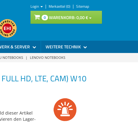
|
|
Login
Merkzettel (0)
Sitemap
WARENKORB:
0,
00
€
0
WERK & SERVER
WEITERE TECHNIK
SU NOTEBOOKS
|
LENOVO NOTEBOOKS
, FULL HD, LTE, CAM) W10
d dieser Artikel
vieren den Lager-