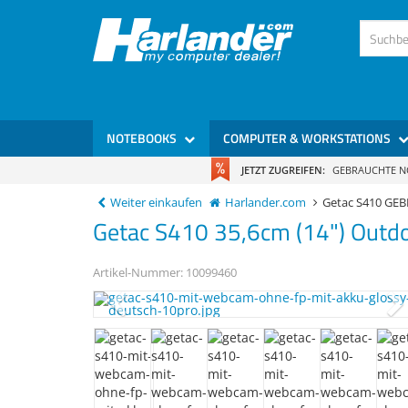
NOTEBOOKS
COMPUTER & WORKSTATIONS
JETZT ZUGREIFEN:
GEBRAUCHTE 
Weiter einkaufen
Harlander.com
Getac S410 GE
Getac
S410
35,6cm (14") Outd
Artikel-Nummer:
10099460