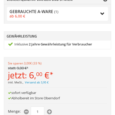
Zubehör
Gehäuse
Dokumentenscanne
GEBRAUCHTE A-WARE
(1)
ab
6,
00
€
Sonstiges
Anmelden
GEWÄHRLEISTUNG
|
Registrieren
|
Merkzettel
Inklusive
2 Jahre Gewährleistung für Verbraucher
Sie sparen 3,00€ (33 %)
statt:
9,
00
€
*
jetzt:
6,
€
*
00
inkl. MwSt.
,
Versand ab 3,95 €
sofort verfügbar
Abholbereit im Store Oberndorf
Menge: