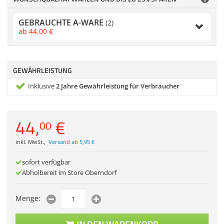
Zubehör
Dokumentenscanne
GEBRAUCHTE A-WARE
(2)
Anmelden
|
Registrieren
|
ab
44,
00
€
Merkzettel
GEWÄHRLEISTUNG
Inklusive
2 Jahre Gewährleistung für Verbraucher
44,
€
00
inkl. MwSt.
,
Versand ab 5,95 €
sofort verfügbar
Abholbereit im Store Oberndorf
Menge: