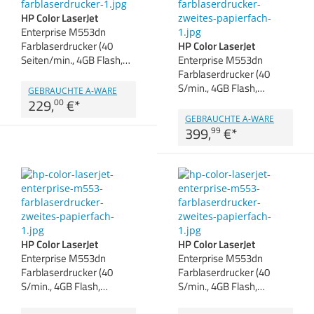
Zubehör
HP Color LaserJet
Dokumentenscanner
Enterprise M553dn
Farblaserdrucker (40
HP Color LaserJet
Seiten/min., 4GB Flash,…
Enterprise M553dn
Anmelden
|
Registrieren
|
Farblaserdrucker (40
Merkzettel
S/min., 4GB Flash,…
GEBRAUCHTE A-WARE
229,
€
*
00
GEBRAUCHTE A-WARE
399,
€
*
99
HP Color LaserJet
HP Color LaserJet
Enterprise M553dn
Enterprise M553dn
Farblaserdrucker (40
Farblaserdrucker (40
S/min., 4GB Flash,…
S/min., 4GB Flash,…