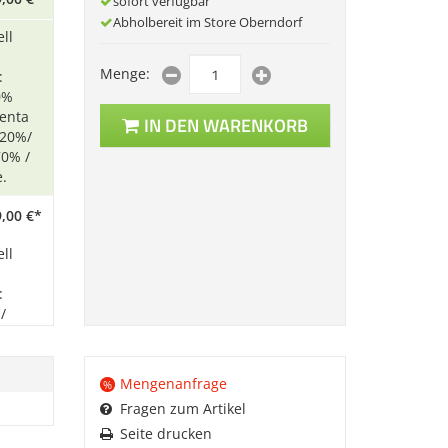
sofort verfügbar
Abholbereit im Store Oberndorf
ll
Menge:
:
0%
enta
IN DEN WARENKORB
 20%/
70% /
e.
,
00
€
*
ll
:
/
fast
Mengenanfrage
%
n sind
Fragen zum Artikel
Seite drucken