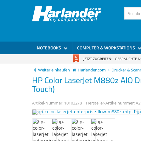
)
NOTEBOOKS
COMPUTER & WORKSTATIONS
JETZT ZUGREIFEN:
GEBRAUCHTE 
Weiter einkaufen
Harlander.com
Drucker & Scan
HP
Color LaserJet M880z
AIO D
Touch)
Artikel-Nummer:
10103278
| Hersteller-Artikelnummer:
A2