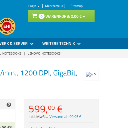
ll
|
|
Login
Merkzettel (0)
Sitemap
:
WARENKORB:
0,
00
€
0
ht)
nta
l 50%/
n sind
WERK & SERVER
WEITERE TECHNIK
SU NOTEBOOKS
|
LENOVO NOTEBOOKS
,
00
€
*
min., 1200 DPI, GigaBit,
ll
:
0%/
erkit
599,
€
ugskit
00
inkl. MwSt.
,
Versand ab 99,95 €
,
00
€
*