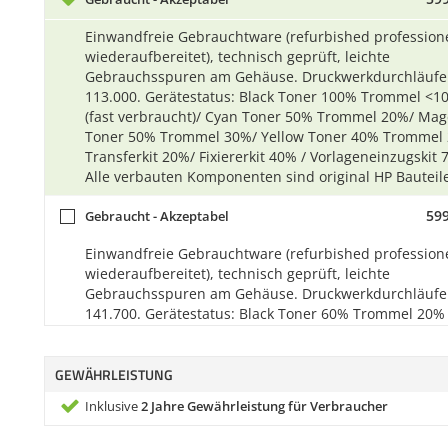
Einwandfreie Gebrauchtware (refurbished professione
wiederaufbereitet), technisch geprüft, leichte
Gebrauchsspuren am Gehäuse. Druckwerkdurchläufe
113.000. Gerätestatus: Black Toner 100% Trommel <1
(fast verbraucht)/ Cyan Toner 50% Trommel 20%/ Mag
Toner 50% Trommel 30%/ Yellow Toner 40% Trommel
Transferkit 20%/ Fixiererkit 40% / Vorlageneinzugskit 
Alle verbauten Komponenten sind original HP Bauteil
599
Gebraucht - Akzeptabel
Einwandfreie Gebrauchtware (refurbished professione
wiederaufbereitet), technisch geprüft, leichte
Gebrauchsspuren am Gehäuse. Druckwerkdurchläufe
141.700. Gerätestatus: Black Toner 60% Trommel 20% 
Cyan Toner 20% Trommel 20%/ Magenta Toner <10% (
leer) Trommel 80%/ Yellow Toner 100% Trommel 20%/
GEWÄHRLEISTUNG
Transferkit <10% (fast verbraucht)/ Fixiererkit 100% /
Vorlageneinzugskit 60% / Alle verbauten Komponente
Inklusive
2 Jahre Gewährleistung für Verbraucher
original HP Bauteile.