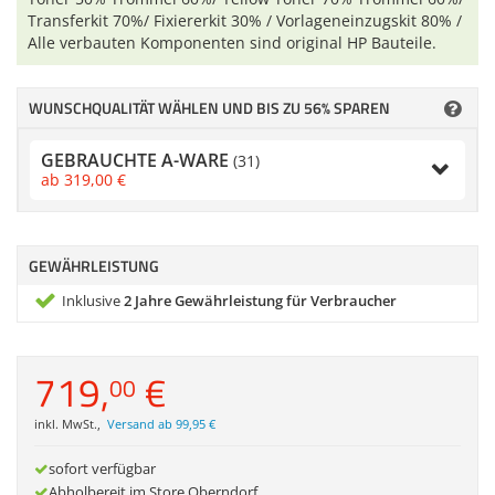
Zubehör
Transferkit 70%/ Fixiererkit 30% / Vorlageneinzugskit 80% /
Dokumentenscanner
Alle verbauten Komponenten sind original HP Bauteile.
Anmelden
|
Registrieren
|
WUNSCHQUALITÄT WÄHLEN UND BIS ZU 56% SPAREN
Merkzettel
GEBRAUCHTE A-WARE
(31)
ab
319,
00
€
GEWÄHRLEISTUNG
Inklusive
2 Jahre Gewährleistung für Verbraucher
719,
€
00
inkl. MwSt.
,
Versand ab 99,95 €
sofort verfügbar
Abholbereit im Store Oberndorf