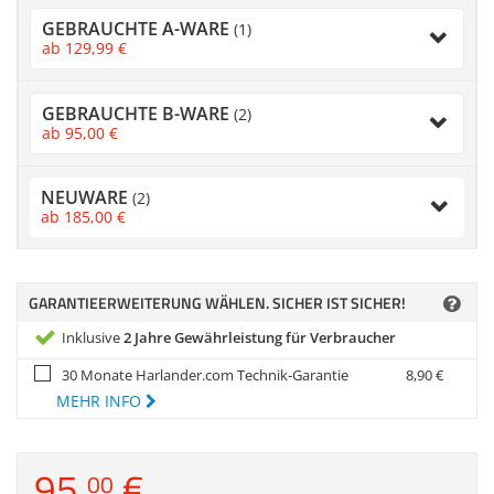
Zubehör
GEBRAUCHTE A-WARE
(1)
Dokumentenscanne
ab
129,
99
€
Anmelden
|
Registrieren
|
Merkzettel
GEBRAUCHTE B-WARE
(2)
ab
95,
00
€
NEUWARE
(2)
ab
185,
00
€
GARANTIEERWEITERUNG WÄHLEN. SICHER IST SICHER!
Inklusive
2 Jahre Gewährleistung für Verbraucher
30 Monate Harlander.com Technik-Garantie
8,
90
€
MEHR INFO
95,
€
00