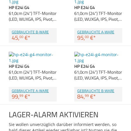
Zubehör
HP E24i G4
HP E24i G4
Dokumentenscanne
61,0cm (24") TFT-Monitor
61,0cm (24") TFT-Monitor
Anmelden
|
Registrieren
|
(LED, WUXGA, IPS, Pivot,…
(LED, WUXGA, IPS, Pivot,…
Merkzettel
GEBRAUCHTE B-WARE
GEBRAUCHTE A-WARE
45,
€
*
95,
€
*
00
00
HP E24i G4
HP E24i G4
61,0cm (24") TFT-Monitor
61,0cm (24") TFT-Monitor
(LED, WUXGA, IPS, Pivot,…
(LED, WUXGA, IPS, Pivot,…
GEBRAUCHTE A-WARE
GEBRAUCHTE B-WARE
99,
€
*
84,
€
*
99
99
LAGER-ALARM AKTIVIEREN
Sie wollen unverzüglich darüber informiert werden, so
bald dieser Artikel wieder verfügbar ist? Nutzen sie die