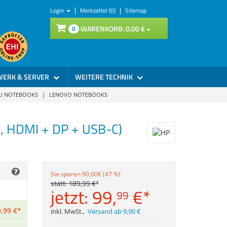
|
|
Login
Merkzettel (0)
Sitemap
WARENKORB:
0,
00
€
0
WERK & SERVER
WEITERE TECHNIK
SU NOTEBOOKS
|
LENOVO NOTEBOOKS
M, HDMI + DP + USB-C)
Sie sparen 90,00€ (47 %)
statt:
189,
99
€
*
jetzt:
99,
€
*
99
,
99
€
*
inkl. MwSt.
,
Versand ab 9,90 €