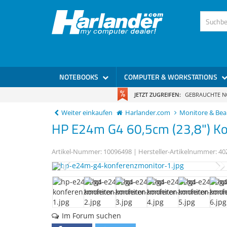
)
NOTEBOOKS
COMPUTER & WORKSTATIONS
JETZT ZUGREIFEN:
GEBRAUCHTE 
Weiter einkaufen
Harlander.com
Monitore & Be
HP
E24m G4
60,5cm (23,8") K
Artikel-Nummer:
10096498
| Hersteller-Artikelnummer:
40
Im Forum suchen