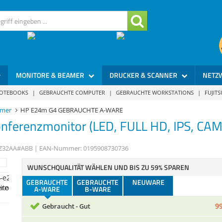
MONITORE & BEAMER
DRUCKER & SCANNER
NETZ
NOTEBOOKS
|
GEBRAUCHTE COMPUTER
|
GEBRAUCHTE WORKSTATIONS
|
FUJIT
amer
HP E24m G4 GEBRAUCHTE A-WARE
onferenzmonitor (LED, FULL HD, IPS, CA
Z32AA#ABB
| EAN-Nummer:
0195908730736
WUNSCHQUALITÄT WÄHLEN UND BIS ZU 59% SPAREN
GEBRAUCHTE
GEBRAUCHTE
NEUWARE
A-WARE
B-WARE
99
Gebraucht - Gut