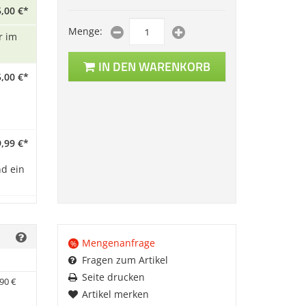
,
00
€
*
Menge:
r im
IN DEN WARENKORB
,
00
€
*
,
99
€
*
d ein
Mengenanfrage
%
Fragen zum Artikel
Seite drucken
90
€
Artikel merken