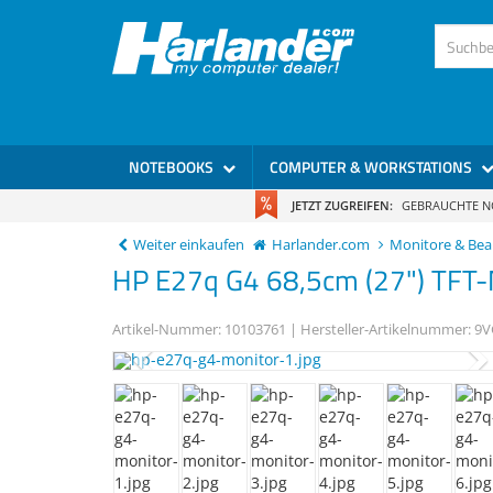
)
NOTEBOOKS
COMPUTER & WORKSTATIONS
JETZT ZUGREIFEN:
GEBRAUCHTE 
Weiter einkaufen
Harlander.com
Monitore & Be
HP
E27q G4
68,5cm (27") TFT-
Artikel-Nummer:
10103761
| Hersteller-Artikelnummer:
9V