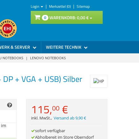
|
|
Login
Merkzettel (0)
Sitemap
WARENKORB:
0,
00
€
0
WERK & SERVER
WEITERE TECHNIK
SU NOTEBOOKS
|
LENOVO NOTEBOOKS
,
99
€
*
DP + VGA + USB) Silber
ichter
nicht
115,
€
00
,
00
€
*
inkl. MwSt.
,
Versand ab 9,90 €
 im
sofort verfügbar
Abholbereit im Store Oberndorf