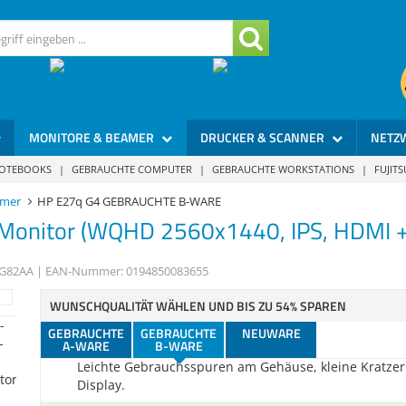
MONITORE & BEAMER
DRUCKER & SCANNER
NETZ
NOTEBOOKS
|
GEBRAUCHTE COMPUTER
|
GEBRAUCHTE WORKSTATIONS
|
FUJIT
amer
HP E27q G4 GEBRAUCHTE B-WARE
129
Gebraucht – Akzeptabel
Monitor (WQHD 2560x1440, IPS, HDMI + 
Leichte Gebrauchsspuren am Gehäuse, ein kleiner, le
Kratzer befindet sich im Display (kaum sichtbar!). Die
G82AA
| EAN-Nummer:
0194850083655
Funktion und Performance des Gerätes wird dadurch 
beeinträchtigt!
WUNSCHQUALITÄT WÄHLEN UND BIS ZU 54% SPAREN
GEBRAUCHTE
GEBRAUCHTE
NEUWARE
115
Gebraucht - Akzeptabel
A-WARE
B-WARE
Leichte Gebrauchsspuren am Gehäuse, kleine Kratzer
Display.