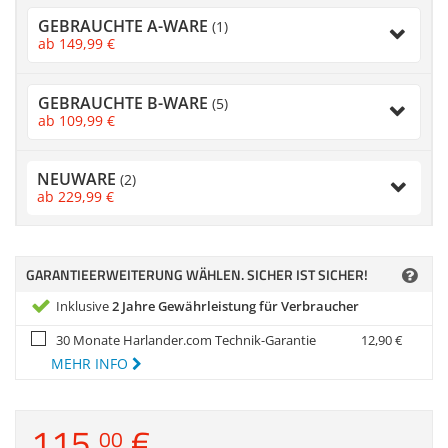
Zubehör
GEBRAUCHTE A-WARE
(1)
Dokumentenscanne
ab
149,
99
€
Anmelden
|
Registrieren
|
Merkzettel
GEBRAUCHTE B-WARE
(5)
ab
109,
99
€
NEUWARE
(2)
ab
229,
99
€
GARANTIEERWEITERUNG WÄHLEN. SICHER IST SICHER!
Inklusive
2 Jahre Gewährleistung für Verbraucher
30 Monate Harlander.com Technik-Garantie
12,
90
€
MEHR INFO
115,
€
00