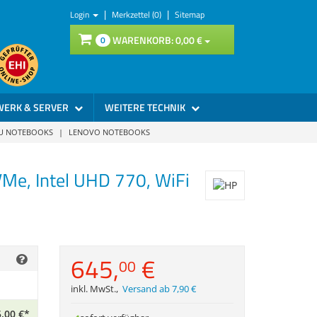
|
|
Login
Merkzettel (0)
Sitemap
WARENKORB:
0,
00
€
0
WERK & SERVER
WEITERE TECHNIK
SU NOTEBOOKS
|
LENOVO NOTEBOOKS
Me, Intel UHD 770, WiFi
645,
€
00
inkl. MwSt.
,
Versand ab 7,90 €
,
00
€
*