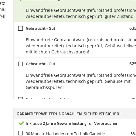
Einwandfreie Gebrauchtware (refurbished professione
wiederaufbereitet), technisch geprüft, guter Zustand.
635
Gebraucht - Gut
Einwandfreie Gebrauchtware (refurbished professione
wiederaufbereitet), technisch geprüft, Gehäuse teilwe
mit leichten Gebrauchsspuren!
625
Gebraucht - Gut
Einwandfreie Gebrauchtware (refurbished professione
wiederaufbereitet), technisch geprüft, Gehäuse mit
Gebrauchsspuren!
605
Gebraucht - Akzeptabel
Gehäuse mit starken Gebrauchspuren! Die Funktion 
GARANTIEERWEITERUNG WÄHLEN. SICHER IST SICHER!
Performance des Gerätes wird dadurch nicht
beeinträchtigt!
Inklusive
2 Jahre Gewährleistung für Verbraucher
30 Monate Harlander.com Technik-Garantie
58,