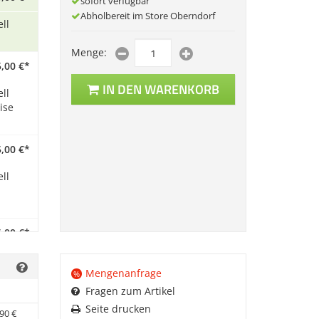
sofort verfügbar
Abholbereit im Store Oberndorf
ll
Menge:
,
00
€
*
IN DEN WARENKORB
ll
ise
,
00
€
*
ll
,
00
€
*
und
Mengenanfrage
%
Fragen zum Artikel
Seite drucken
90
€