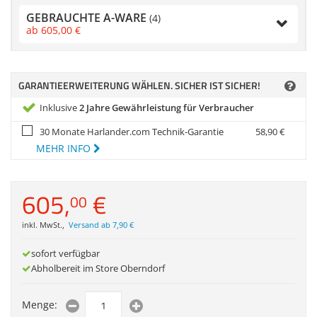
Zubehör
GEBRAUCHTE A-WARE
(4)
Gehäuse
Dokumentenscanne
ab
605,
00
€
Sonstiges
Anmelden
|
Registrieren
|
Merkzettel
GARANTIEERWEITERUNG WÄHLEN. SICHER IST SICHER!
Inklusive
2 Jahre Gewährleistung für Verbraucher
30 Monate Harlander.com Technik-Garantie
58,
90
€
MEHR INFO
605,
€
00
inkl. MwSt.
,
Versand ab 7,90 €
sofort verfügbar
Abholbereit im Store Oberndorf
Menge: