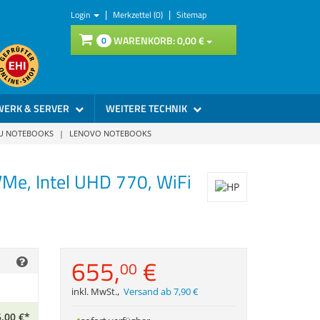
|
|
Login
Merkzettel (0)
Sitemap
WARENKORB:
0,
00
€
0
WERK & SERVER
WEITERE TECHNIK
SU NOTEBOOKS
|
LENOVO NOTEBOOKS
Me, Intel UHD 770, WiFi
655,
€
00
inkl. MwSt.
,
Versand ab 7,90 €
,
00
€
*