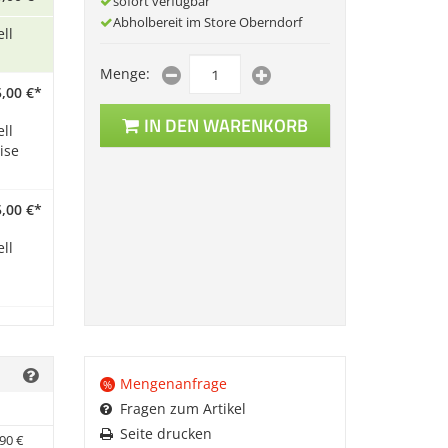
sofort verfügbar
Abholbereit im Store Oberndorf
ll
Menge:
,
00
€
*
IN DEN WARENKORB
ll
ise
,
00
€
*
ll
Mengenanfrage
%
Fragen zum Artikel
Seite drucken
90
€