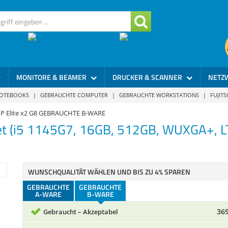
MONITORE & BEAMER
DRUCKER & SCANNER
NETZ
NOTEBOOKS
|
GEBRAUCHTE COMPUTER
|
GEBRAUCHTE WORKSTATIONS
|
FUJIT
P Elite x2 G8 GEBRAUCHTE B-WARE
et (i5 1145G7, 16GB, 512GB, WUXGA+, L
WUNSCHQUALITÄT WÄHLEN UND BIS ZU 4% SPAREN
GEBRAUCHTE
GEBRAUCHTE
A-WARE
B-WARE
369
Gebraucht – Akzeptabel