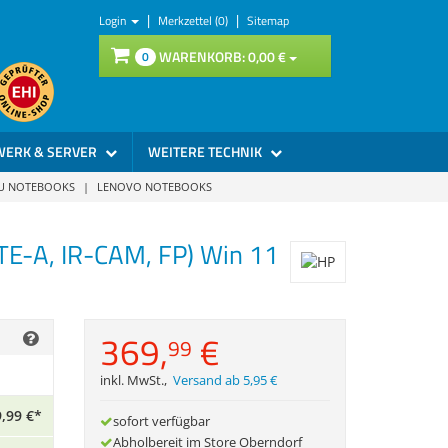
|
|
Login
Merkzettel (0)
Sitemap
WARENKORB:
0,
00
€
0
WERK & SERVER
WEITERE TECHNIK
SU NOTEBOOKS
|
LENOVO NOTEBOOKS
TE-A, IR-CAM, FP) Win 11
369,
€
99
inkl. MwSt.
,
Versand ab 5,95 €
,
99
€
*
sofort verfügbar
Abholbereit im Store Oberndorf