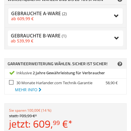
Anmelden
|
Registrieren
|
Zubehör
Merkzettel
Dokumentenscanne
GEBRAUCHTE A-WARE
(2)
ab
609,
99
€
GEBRAUCHTE B-WARE
(1)
ab
539,
99
€
GARANTIEERWEITERUNG WÄHLEN. SICHER IST SICHER!
Inklusive
2 Jahre Gewährleistung für Verbraucher
30 Monate Harlander.com Technik-Garantie
58,
90
€
MEHR INFO
Sie sparen 100,00€ (14 %)
statt:
709,
99
€
*
jetzt:
609,
€
*
99