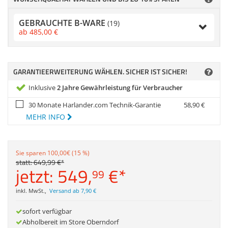
Anmelden
|
Registrieren
|
Zubehör
Merkzettel
Dokumentenscanne
GEBRAUCHTE B-WARE
(19)
ab
485,
00
€
GARANTIEERWEITERUNG WÄHLEN. SICHER IST SICHER!
Inklusive
2 Jahre Gewährleistung für Verbraucher
30 Monate Harlander.com Technik-Garantie
58,
90
€
MEHR INFO
Sie sparen 100,00€ (15 %)
statt:
649,
99
€
*
jetzt:
549,
€
*
99
inkl. MwSt.
,
Versand ab 7,90 €
sofort verfügbar
Abholbereit im Store Oberndorf