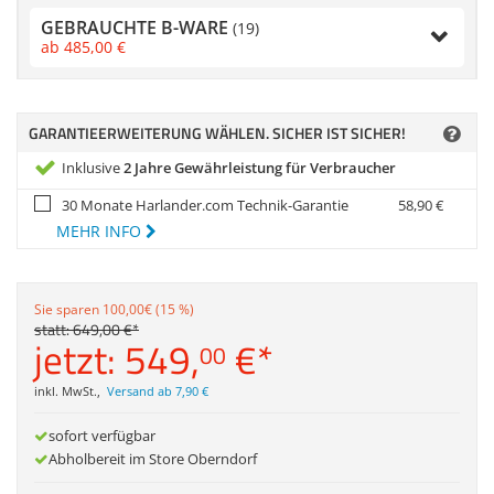
Anmelden
|
Registrieren
|
Zubehör
GEBRAUCHTE B-WARE
Merkzettel
(19)
Dokumentenscanne
ab
485,
00
€
GARANTIEERWEITERUNG WÄHLEN. SICHER IST SICHER!
Inklusive
2 Jahre Gewährleistung für Verbraucher
30 Monate Harlander.com Technik-Garantie
58,
90
€
MEHR INFO
Sie sparen 100,00€ (15 %)
statt:
649,
00
€
*
jetzt:
549,
€
*
00
inkl. MwSt.
,
Versand ab 7,90 €
sofort verfügbar
Abholbereit im Store Oberndorf