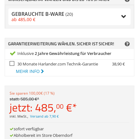
Anmelden
|
Registrieren
|
Zubehör
Merkzettel
Dokumentenscanne
GEBRAUCHTE B-WARE
(20)
ab
485,
00
€
GARANTIEERWEITERUNG WÄHLEN. SICHER IST SICHER!
Inklusive
2 Jahre Gewährleistung für Verbraucher
30 Monate Harlander.com Technik-Garantie
38,
90
€
MEHR INFO
Sie sparen 100,00€ (17 %)
statt:
585,
00
€
*
jetzt:
485,
€
*
00
inkl. MwSt.
,
Versand ab 7,90 €
sofort verfügbar
Abholbereit im Store Oberndorf