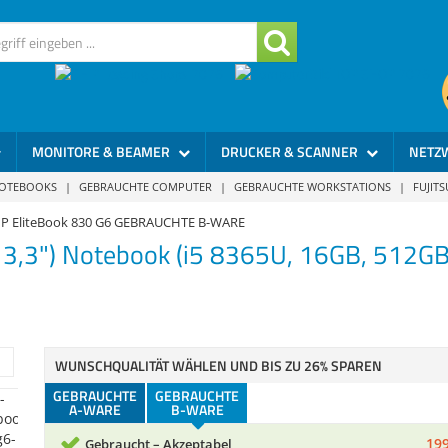
MONITORE & BEAMER
DRUCKER & SCANNER
NETZ
NOTEBOOKS
|
GEBRAUCHTE COMPUTER
|
GEBRAUCHTE WORKSTATIONS
|
FUJIT
P EliteBook 830 G6 GEBRAUCHTE B-WARE
13,3") Notebook (i5 8365U, 16GB, 512G
WUNSCHQUALITÄT WÄHLEN UND BIS ZU 26% SPAREN
GEBRAUCHTE
GEBRAUCHTE
A-WARE
B-WARE
199
Gebraucht – Akzeptabel