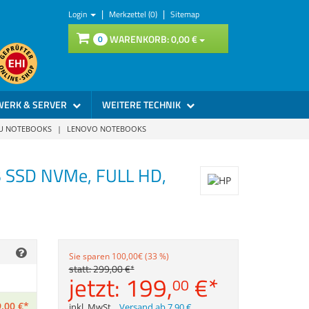
|
|
Login
Merkzettel (0)
Sitemap
WARENKORB:
0,
00
€
0
WERK & SERVER
WEITERE TECHNIK
SU NOTEBOOKS
|
LENOVO NOTEBOOKS
B SSD NVMe, FULL HD,
Sie sparen 100,00€ (33 %)
statt:
299,
00
€
*
jetzt:
199,
€
*
00
,
00
€
*
inkl. MwSt.
,
Versand ab 7,90 €