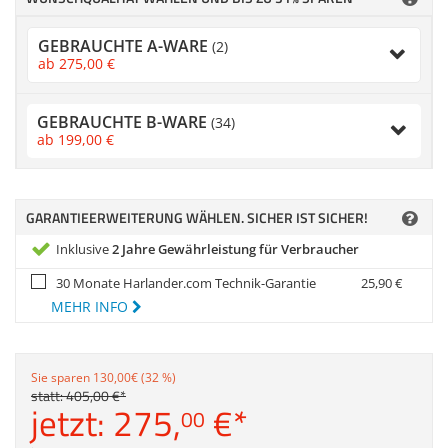
Anmelden
|
Registrieren
|
Zubehör
Merkzettel
Dokumentenscanne
GEBRAUCHTE A-WARE
(2)
ab
275,
00
€
GEBRAUCHTE B-WARE
(34)
ab
199,
00
€
GARANTIEERWEITERUNG WÄHLEN. SICHER IST SICHER!
Inklusive
2 Jahre Gewährleistung für Verbraucher
30 Monate Harlander.com Technik-Garantie
25,
90
€
MEHR INFO
Sie sparen 130,00€ (32 %)
statt:
405,
00
€
*
jetzt:
275,
€
*
00