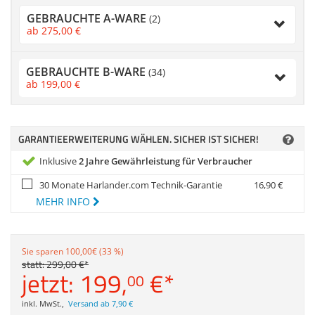
Anmelden
|
Registrieren
|
Zubehör
GEBRAUCHTE A-WARE
Merkzettel
(2)
Dokumentenscanne
ab
275,
00
€
GEBRAUCHTE B-WARE
(34)
ab
199,
00
€
GARANTIEERWEITERUNG WÄHLEN. SICHER IST SICHER!
Inklusive
2 Jahre Gewährleistung für Verbraucher
30 Monate Harlander.com Technik-Garantie
16,
90
€
MEHR INFO
Sie sparen 100,00€ (33 %)
statt:
299,
00
€
*
jetzt:
199,
€
*
00
inkl. MwSt.
,
Versand ab 7,90 €