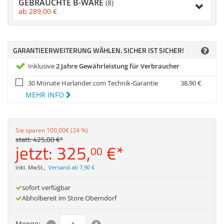
GEBRAUCHTE B-WARE
Anmelden
|
Registrieren
|
(8)
Zubehör
ab
289,
00
€
Merkzettel
Dokumentenscanne
GARANTIEERWEITERUNG WÄHLEN. SICHER IST SICHER!
Inklusive
2 Jahre Gewährleistung für Verbraucher
30 Monate Harlander.com Technik-Garantie
38,
90
€
MEHR INFO
Sie sparen 100,00€ (24 %)
statt:
425,
00
€
*
jetzt:
325,
€
*
00
inkl. MwSt.
,
Versand ab 7,90 €
sofort verfügbar
Abholbereit im Store Oberndorf
Menge: